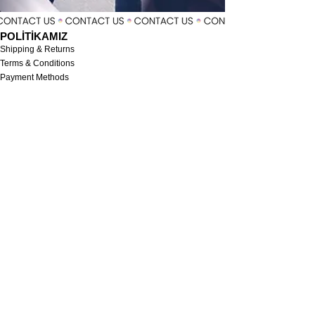
POLİTİKAMIZ
Shipping & Returns
Terms & Conditions
Payment Methods
İLETİŞİM
Hakkımızda
İletişim
SOSYAL
Facebook
Youtube
Instagram
MENU
Suit
Tuxedo
Shirt
Single Jacket
Trousers
Coat/Coat
KİŞİYE ÖZEL TERZİ