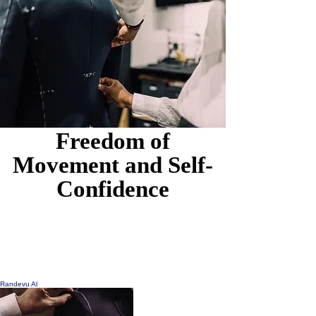
Freedom of
Movement and Self-
Confidence
Cep Eklemeleri veya Değişiklikleri:
Ceket veya
pantolon cepleri eklenebilir, çıkarılabilir veya
değiştirilebilir.
Manşet ve Paça Detayları:
Manşetler veya
paçalar daha stil sahibi hale getirilebilir.
İlave Destekler
: Omuz pedleri veya iç destekler
eklenebilir.
Randevu Al