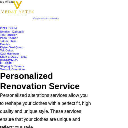
top of page
Türkiye - Dubai - Danimarka
ÖZEL DİKİM
Smokin - Damatlık
Tek Pantolon
Palto / Kaban
Takım Elbise
Gömlek
Kişiye Özel Çorap
Tek Ceket
Özel Hizmetler
KİŞİYE ÖZEL TERZİ
HAKKIMIZDA
İLETİŞİM
Shiping & Returns
Terms & Conditions
Personalized
Renovation Service
Personalized alterations services allow you
to reshape your clothes with a perfect fit, high
quality and unique style. These services
ensure that your clothes are unique and
reflect your style.