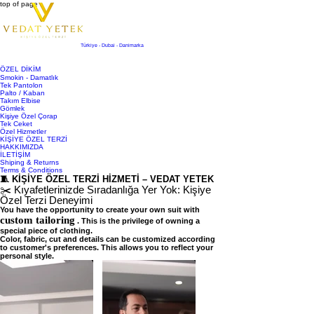
top of page
Türkiye - Dubai - Danimarka
ÖZEL DİKİM
Smokin - Damatlık
Tek Pantolon
Palto / Kaban
Takım Elbise
Gömlek
Kişiye Özel Çorap
Tek Ceket
Özel Hizmetler
KİŞİYE ÖZEL TERZİ
HAKKIMIZDA
İLETİŞİM
Shiping & Returns
Terms & Conditions
🧵 KİŞİYE ÖZEL TERZİ HİZMETİ – VEDAT YETEK
✂️ Kıyafetlerinizde Sıradanlığa Yer Yok: Kişiye
Özel Terzi Deneyimi
You have the opportunity to create your own suit with
custom tailoring
. This is the privilege of owning a
special piece of clothing.
Color, fabric, cut and details can be customized according
to customer's preferences. This allows you to reflect your
personal style.