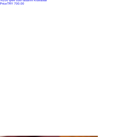
%100 ipek özel tasarım Kravatllar
Price
TRY 700.00