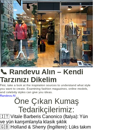
📞 Randevu Alın – Kendi
Tarzınızı Dikelim
First, take a look at the inspiration sources to understand what style
you want to create. Examining fashion magazines, online models,
and celebrity styles can give you ideas.
Randevu Al
Öne Çıkan Kumaş
Tedarikçilerimiz:
🇮🇹 Vitale Barberis Canonico (İtalya): Yün
ve yün karışımlarıyla klasik şıklık
🇬🇧 Holland & Sherry (İngiltere): Lüks takım