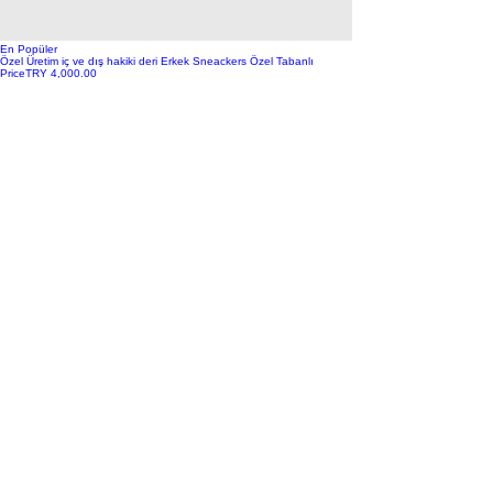
En Popüler
Özel Üretim iç ve dış hakiki deri Erkek Sneackers Özel Tabanlı
Price
TRY 4,000.00