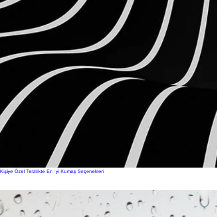
Kişiye Özel Terzilikte En İyi Kumaş Seçenekleri