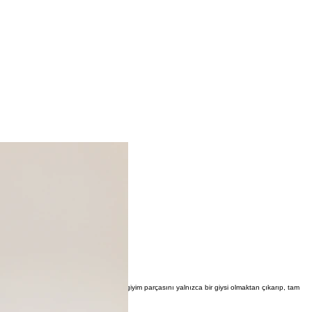
ktır. Kişiye özel terzi hizmetleri, bir giyim parçasını yalnızca bir giysi olmaktan çıkarıp, tam
eleyeceğiz.