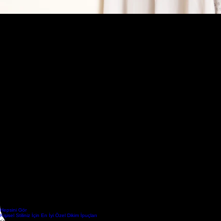
Kendinize has bir tarza sahip olmak için "özel terzi" hizmetlerinden yararlanmak, yalnızca belirli bir
her alanda kendi stilinizi yaratmanıza yardımcı olur ve kişisel modanızı yansıtır.
Kişiselleştirmenin Avantajları
Özgünlük: Kişiye özel giyim, başkalarında olmayan eşsiz tasarımlar elde etmenizi sağlar.
Kendine Güven: Size özel tasarlanmış bir kıyafet giydiğinizde, kendinize olan güveniniz artar.
Konfor: Vücut ölçünüze tam oturan kıyafetler her zaman daha konforlu olur.
Uzun Süreli Kullanım: Özel dikim kıyafetler, genellikle daha kaliteli kumaşlarla üretildiğinden u
Son Söz: Kişisel Tarzınızı Yansıtmanın Yolu
Moda dünyasında kişiselleştirmenin yeri, sadece bir trend olmanın ötesine geçiyor; bireylerin kendileri
kişiselleştirilmiş hizmetlerde saklı. Unutmayın, moda sadece kıyafetlerden ibaret değildir; aynı zamand
FAQs
Son Yazılar
Hepsini Gör
Kişisel Stiliniz İçin En İyi Özel Dikim İpuçları
<p>Düğün günü giyilecek kıyafet, yalnızca iyi görünmek için değil, kendiniz gibi hissetmek için de