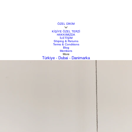
ÖZEL DİKİM
KİŞİYE ÖZEL TERZİ
HAKKIMIZDA
İLETİŞİM
Shiping & Returns
Terms & Conditions
Blog
Members
More
Türkiye - Dubai - Danimarka
Stilinizi Yaratın
kalabalığın arasında öne çıkmanın en etkili yollarından biri, kişiselleştirmenin gücünden yararlanma
ında kişiselleştirmenin yerini ve özel dikim hizmetlerinin avantajlarını tarihsel bir perspektifle inc