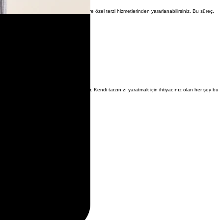
por giyime kadar birçok seçenek için kişiye özel terzi hizmetlerinden yararlanabilirsiniz. Bu süreç,
eri, konfor ve estetik ile bir araya getirir. Kendi tarzınızı yaratmak için ihtiyacınız olan her şey bu
kilde tanıtma şansını asla kaçırmayın!