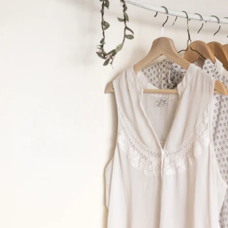
Kişiselleştirmenin Yüceltilmesi
Kişiselleştirme, moda endüstrisinin yalnızca bir trend değil, aynı zamanda kalıcı bir değişim olduğu 
memnuniyetini artıran bir unsur olarak öne çıkıyor. Her birey, kendine özgü bir tarza ve vücut tipin
Özel Dikim Nedir ve Neden Önemlidir?
Özel dikim, bir giysi parçasının müşterinin vücut ölçüleri ve zevkine göre tasarlanması ve üretilmes
sektöründe kişiye özel üretim, sadece görünümü değil, aynı zamanda kişinin kendine olan güvenini
Özel Dikim Gömlekler ile Kişisel Tarzınızı Yansıtın
Özel dikim gömlekler, bu kişiselleştirmenin en güzel örneklerinden biridir. Standart gömlekler genell
aynı zamanda en konforlu kumaş ve kesim seçeneklerini de tercih edebilirsiniz. Bu, her ortama u
Özel Terzi ile İhtiyacınıza Uygun Tasarımlar
Bir özel terzi ile çalışmak, yalnızca kişisel stilinizi elde etmenizi sağlamakla kalmaz. Aynı zamanda te
dönüştürmek için kullanıcı dostu bir süreç yaratılır. Bu sürecin sonunda elinize geçen giyim parças
Özel Dikim Smokin ile Eşsiz Bir Şıklık Yakalayın
Düğünler, davetler ve resmi etkinlikler için özel dikim smokinler, tüm gözlerin üzerinizde olmasını 
smokinlerde kullanabileceğiniz çeşitli detaylar ile style'nızı daha da kişiselleştirme şansına sahip ola
Moda Dünyasında Kişiselleştirmenin Eğlenceli Yolu: Atölye Dene
Son dönemde artan "kişiye özel terzi" ve "özel dikim" hizmetleri, sadece profesyonel terzilerle sınır
yaratma şansı buluyorlar. Atölye deneyimleri, aynı zamanda sosyal bir etkinlik olup, benzer zevkle
Her Kesim İçin Uygun Kişiye Özel Terzi Hizmetleri