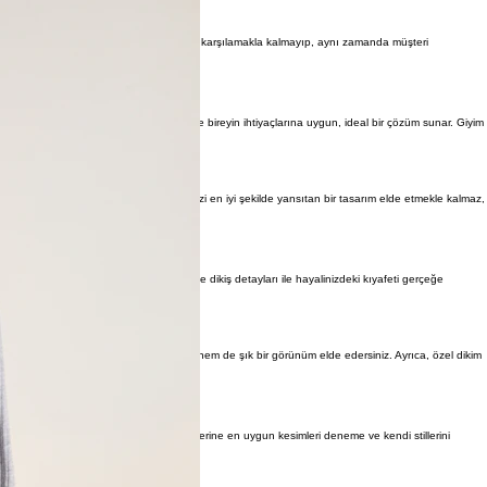
lar. Kişiye özel terzi hizmetleri, bu ihtiyacı karşılamakla kalmayıp, aynı zamanda müşteri
İşte bu noktada özel terzi devreye girer ve bireyin ihtiyaçlarına uygun, ideal bir çözüm sunar. Giyim
 Ancak, özel dikim gömlekler ile sadece sizi en iyi şekilde yansıtan bir tasarım elde etmekle kalmaz,
nar. Çeşitli kumaş türleri, renk paletleri ve dikiş detayları ile hayalinizdeki kıyafeti gerçeğe
cak şekilde üretilir; böylece hem konforlu hem de şık bir görünüm elde edersiniz. Ayrıca, özel dikim
e dönüştürebilirsiniz.
. Bu tür etkinliklerde, katılımcılar kendilerine en uygun kesimleri deneme ve kendi stillerini