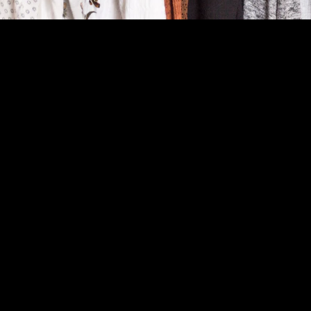
 giyim tarzına ya da bir etkinliğe özgü değildir. Günlük kıyafetlerden iş kıyafetlerine, davetlerden s
zun ömürlüdür.
ni ifade etme biçimidir. Kişiye özel terzi ve özel dikim hizmetleri, bir giyimde aradığınız tüm özellikl
a bir kimlik, bir ifade biçimidir. Kişisel stilinizi yansıtan kıyafetlerle, dünyaya kendinizi en iyi şe
 seçilir. Bu yüzden <strong>özel dikim damatlık</strong>,