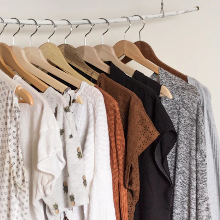
günlerde kendini gösteriyor. İnsanlar, giydikleri ürünlerle kendilerini ifade etme ihtiyacı hissediyor
e sahiptir; bu da kişiselleştirmenin ne denli önemli olduğunu gözler önüne seriyor.
idir. Genellikle alışveriş yaparken karşılaştığımız standart bedenler, her bireye uygun olmayabilir. 
 de artırır.
ikle sınırlı seçenekler sunar ve bu da bireyin stilini yansıtma konusunda kısıtlamalara yol açabilir.
ygun bir görünüm oluşturmanıza yardımcı olur.
rzi, sizinle birlikte çalışan bir tasarımcıdır ve ihtiyaçlarınızı dikkate alarak en uygun seçenekleri su
ı, yalnızca estetik açıdan zengin değil, aynı zamanda size özel bir tasarıma sahip olacaktır.
sağlamak için mükemmel bir tercihtir. Kişiye özel tasarlanan bir smokin, vücut ölçülerinize tam otura
bilirsiniz. İster klasik bir görünüm, ister modern bir dokunuş isteyin, terziniz ile hayallerinizi gerçeğ
yimleri
lı kalmıyor. Moda severler için düzenlenen atölyelerde, kendi tasarımlarını yaratma fırsatı sunuluyor
re sahip insanlarla tanışma fırsatı da sunmaktadır.