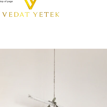
top of page
All Posts
Ara
Moda Dünyasında Kişiselleştirmenin Önemi: Kişiye Özel Terzi ile 
Son Duyuru
16 Nis 2025
3 dakikada okunur
Moda dünyası, sürekli değişen trendlerle dolu bir evrende hayat buluyor. Ancak, bu dinamik sektörde 
anlamıyla bireyin kimliğinin bir parçası haline getirme potansiyeline sahiptir. Bu yazıda, moda dünyas