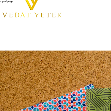
top of page
All Posts
Ara
Kişiye Özel Terzilikte Kumaş Seçiminin İpuçları
Son Duyuru
11 Tem 2025
3 dakikada okunur
Kişiye özel terzi hizmetleri, kişisel stil ve konforun buluştuğu noktada önemli bir rol oynar. Bir öze
kumaşı seçmek, hem görünüm hem de his açısından büyük fark yaratır. Bu yazıda, kişiye özel terzilik