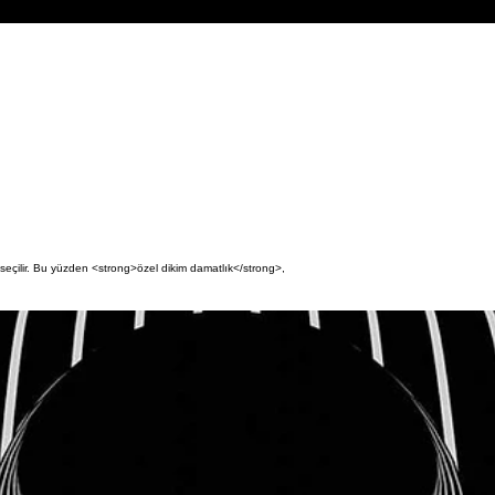
 seçilir. Bu yüzden <strong>özel dikim damatlık</strong>,