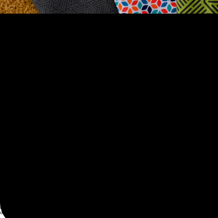
Kıyafetlerdeki renk ve desen seçimi, aynı zamanda kumaş seçimiyle de bağlantılıdır. Klasik ve zamansı
çalışarak, istediğiniz desenleri ve renkleri seçebilir, bu sayede kıyafetlerinizi kişiselleştirebilirsiniz.
Özel Terzi ile Kumaş Denemeleri
Özel dikim elbiseniz için kumaş seçerken, mutlaka kumaşları denemelisiniz. Farklı dokuları ve ağırlı
Kendi Tarzınızı Yansıtın
Kişiye özel terzi ile çalışmanın en büyük avantajlarından biri, tamamen kendi stilinizi yansıtabil
kişisel stilimizi de yansıtmalıdır.
Uygun Fiyatla Kaliteli Kumaş Seçimi
Kumaş seçerken sadece kaliteye değil, aynı zamanda fiyata da dikkat etmelisiniz. Özel dikim işlemleri 
Yerli ve Yabancı Kumaşlar
Piyasada hem yerli hem de yabancı kumaş seçenekleri bulunmaktadır. Yerli kumaşlar genellikle d
İlham Almak İçin Hedef Belirleme
Kendi stilinizi oluştururken, ilham almak için bazı hedefler belirleyebilirsiniz. Özel terziyle çalışar
Hedeflerinizi net bir biçimde belirlemek, doğru kumaş seçimini yapmak için önemlidir.
Son Söz: Kendi Hikayenizi Yaratın
Kişiye özel terzilikte kumaş seçimi yaparken, kendi hikayenizi yaratma fırsatına sahipsiniz. Her seçimi
oluşturabilirsiniz. Kumaş seçiminiz, bu sürecin en önemli parçalarından biri. Şimdi, en uygun ku