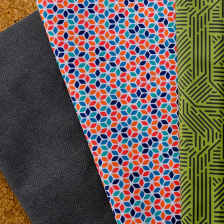
Kumaş Türleri ve Özellikleri
Kişiye özel terzilikte, pek çok farklı kumaş türü bulunmaktadır. Her bir kumaşın farklı özellikleri, kul
Pamuk: Nefes alan, yumuşak ve hafif bir kumaş. Özel dikim gömleklerde sıklıkla tercih edilir.
Yün: Kış aylarında sıcak tutan, şık bir görünüm sunan bir kumaş. Özel dikim smokinlerde yaygın 
İpek: Lüks bir görünüm ve his sunar. Yaz aylarında serin tutar ve özel günlerde tercih edilebilir.
Polyester: Dayanıklı ve kırışıklık yapmayan bir kumaş. Farklı karışım seçenekleriyle çeşitli stillerd
Lenf: Hafif ve nefes alan bir kumaş. Özellikle yaz aylarında rahat bir tercih olarak öne çıkar.
Kumaş Seçerken Dikkat Edilmesi Gerekenler
Kumaş seçimi yaparken dikkat etmeniz gereken bazı önemli noktalar bulunmaktadır:
1. Kullanım Amacı
Özel dikim bir elbise veya özel dikim gömlek yapımında hangi amaçla kullanacağınıza karar vermelisi
2. Mevsim Koşulları
Hangi mevsimde giyeceğinizi düşünün. Yaz aylarında hafif ve nefes alan kumaşlar, kışın ise sıcak 
3. Vücut Tipi
Kendi vücut tipinize uygun kumaş seçimi yapmak, görünümünüzü etkiler. Örneğin, biraz kilo fazlanı
Kumaşın Bakım ve Dayanıklılığı
Kişiye özel terzi ile çalışırken seçtiğiniz kumaşın özellikleri ve bakım gereksinimlerini de göz ö
kıyafetlerin uzun ömürlü olması için uygun kumaş seçimi ve bakım yöntemleri çok önemlidir.
Renk ve Desen Seçimi