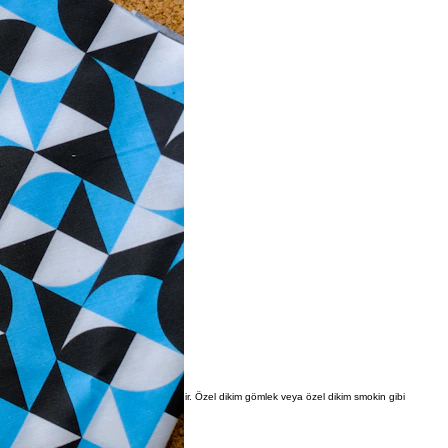
ebilir.
. Bu da kumaş seçiminde önemli bir etkendir. Özel dikim gömlek veya özel dikim smokin gibi