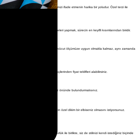
 renkler de kişiye özel terzilikte stilinizi ifade etmenin harika bir yoludur. Özel terzi ile
z. Özel terzi ile çalışarak, kumaş denemeleri yapmak, sürecin en keyifli kısımlarından biridir.
 Unutmayın, iyi bir özel dikim kıyafet, sadece vücut ölçümüze uygun olmakla kalmaz, aynı zamanda
apmak önemlidir. Farklı kumaş tedarikçilerinden fiyat teklifleri alabilirsiniz.
un olanı seçerken, kendi bütçenizi de göz önünde bulundurmalısınız.
n, iş toplantısı ya da özel bir etkinlik için özel dikim bir elbiseniz olmasını istiyorsunuz.
 Özel dikim işlemlerinin getirdiği özgürlük ile birlikte, siz de stilinizi kendi istediğiniz biçimde