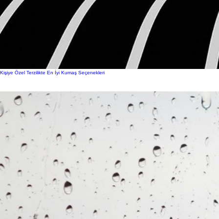
Kişiye Özel Terzilikte En İyi Kumaş Seçenekleri