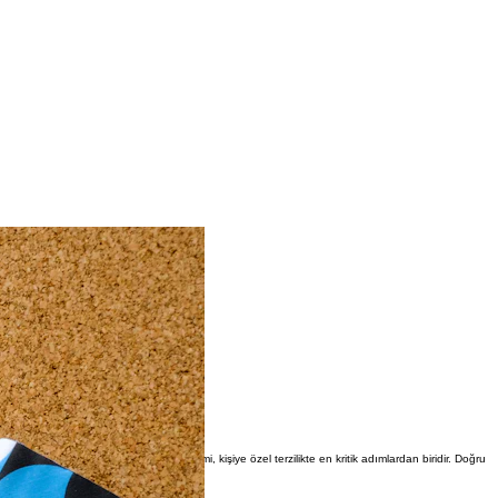
cihinize göre de tasarlanır. Kumaş seçimi, kişiye özel terzilikte en kritik adımlardan biridir. Doğru