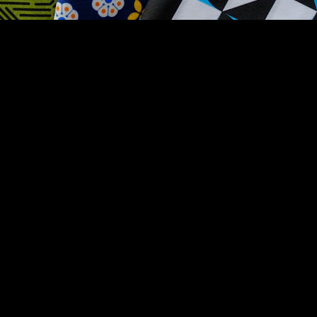
z renklerdeki kumaşlar, genellikle her mevsim ve her ortamda kullanılabilir. Ancak, farklı desenler ve
kları elinizde hissederek, hangi kumaşın sizin için daha uygun olduğunu kolaylıkla belirleyebilirsini
menizdir. Kumaş seçiminde kendi zevklerinizi merkeze alarak, özgün bir kıyafet tasarlayabilirsiniz.
genellikle bütçeyi zorlayabilir, bu yüzden kaliteli kumaşları uygun fiyatlarla bulmak için araştırma y
aha uygun fiyatlı olurken, yabancı kumaşlar bazen lüks görünüm ve dokular sunar. Tarzınıza uyg
ak, belirli bir tema veya konsepte uygun elbiseler tasarlatma şansına sahip olursunuz. Belki de bir düğü
niz, yalnızca bir kıyafet yaratmakla kalmaz, aynı zamanda kişisel tarzınızı ve ifadenizi ortaya çıkarır.
maşı seçme zamanı!