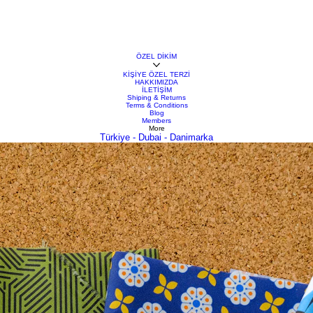
ÖZEL DİKİM
KİŞİYE ÖZEL TERZİ
HAKKIMIZDA
İLETİŞİM
Shiping & Returns
Terms & Conditions
Blog
Members
More
Türkiye - Dubai - Danimarka
l dikim elbise, sadece vücut ölçülerinize göre değil, aynı zamanda sizin stil anlayışınıza ve kumaş ter
te kumaş seçimi ile ilgili bilmeniz gerekenleri detaylı bir biçimde ele alacağız.