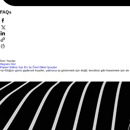
FAQs
Son Yazılar
Hepsini Gör
Kişisel Stiliniz İçin En İyi Özel Dikim İpuçları
<p>Düğün günü giyilecek kıyafet, yalnızca iyi görünmek için değil, kendiniz gibi hissetmek için de