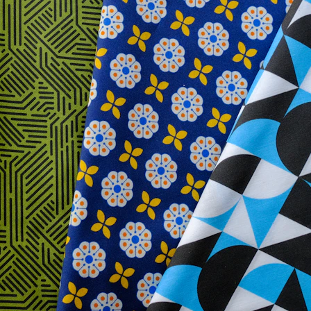
lanılacak elbisenin kalitesini ve konforunu etkiler. İşte sıkça kullanılan bazı kumaş türleri:
olarak kullanılır.
e kullanılabilir.
niz. Günlük kullanım için rahat kumaşlar, özel günler için ise daha şık ve lüks kumaşlar tercih edil
tutan yün veya kalın dokulu kumaşlar tercih edilmelidir.
z varsa, daha dökümlü kumaşlar tercih ederek gizlemek istediğiniz bölgeleri kamufle edebilirsiniz.
nünde bulundurmalısınız. Bazı kumaşlar makinede yıkanamazken, bazıları özel temizlik gerektirebilir