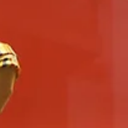
mesi için elbisenin daha da özelleşmesi gerekmektedir. Kişiye özel terzi hizmetleri, bu ihtiyacı
cı yönlerini keşfetmelerine imkan tanır. Şimdi, göz atalım, dönemsel değişikliklerin ve yeniliklerin
değişimlere ayak uydurarak, müşterilerine sezonun en trendy renklerini sunmaktadırlar.
n kumaşlar öne çıkmaktadır.
erini yansıtma noktasında özgürdürler. Özel dikim süreci, kişisel dokunuşlarla zenginleştirildiğinden,
artmıştır. Bu durum, terzilerin daha şık ve modern stiller yaratma çabasına girmesine sebep olmuştur.
sağlar. Kişiye özel terzilikte teknoloji kullanımı, daha doğru ölçüler almak ve tasarımların daha
ygun çözümleri sunmak için sürekli olarak yenilik arayışında olmaktadırlar. Kişiye özel terzi