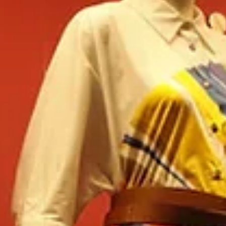
 özgünlüklerini ve stillerini ön plana çıkarmalarına imkan tanır. Dönemsel değişiklikler ve yenilikler
mümkün. Unutmayın ki, kişiye özel terzi hizmeti almak, sadece bir giysi satın almak değil, kendi tar
 seçilir. Bu yüzden <strong>özel dikim damatlık</strong>,