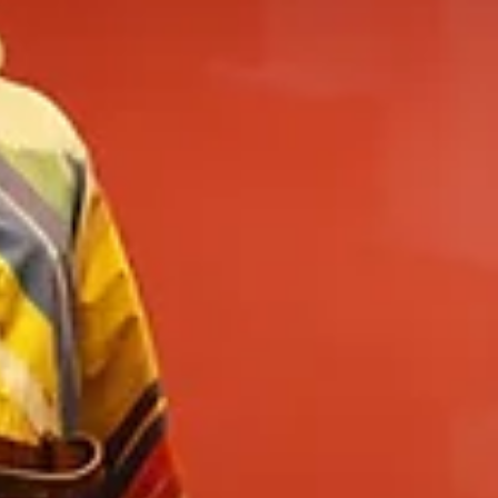
, terzi ile müşteri arasında güçlü bir bağ oluşturarak, özel dikim ürünlerin değerini artırır. Artık
zınızı yaratma yolunda atılan önemli bir adımdır!