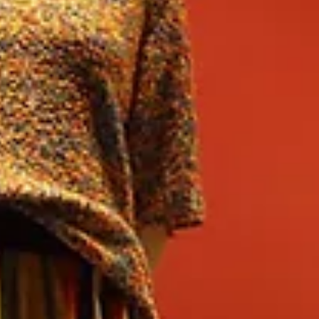
Kişiye özel terzilik, zamanın ruhuna uygun olarak değişim göstermekle kalmaz, aynı zamanda bireylerin
döneme uygun kıyafet tercihlerimizin yanı sıra, kişisel tarzımızı da yansıtan tasarımlar yaptırmak 
FAQs
Son Yazılar
Hepsini Gör
Kişisel Stiliniz İçin En İyi Özel Dikim İpuçları
<p>Düğün günü giyilecek kıyafet, yalnızca iyi görünmek için değil, kendiniz gibi hissetmek için de