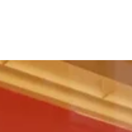
tarzına ve yaşam şekline de hitap etmesi gerektiği fikrinden doğar. Bu yazımızda, kişiye özel