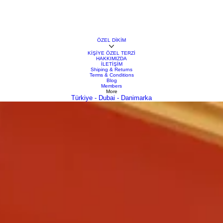
ÖZEL DİKİM
KİŞİYE ÖZEL TERZİ
HAKKIMIZDA
İLETİŞİM
Shiping & Returns
Terms & Conditions
Blog
Members
More
Türkiye - Dubai - Danimarka
de değişim göstermektedir. Özellikle özel dikim ürünler, kıyafetlerin sadece bedene değil, bireyin 
ağız.