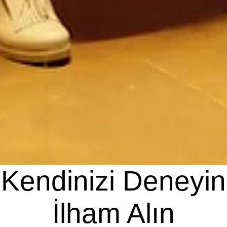
Kendinizi Deneyin
İlham Alın