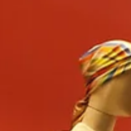
enellikle standart ölçülere dayanan bir süreçti. Ancak günümüzde, bireylerin kendilerini ifade edebil
kim smokin gibi ürünlerin talebini artırmıştır.
ürecindedir. Her sezon yeni stillerin, kalıpların ve kumaşların ortaya çıkması, özel terzilerin yaratı
lında pastel tonları oldukça popülerken, 2022'de daha canlı renkler dikkat çekmiştir. Terziler, bu 
dikkat çekerken, günümüzde oversized modeller ve farklı kesimler popülerlik kazanmıştır.
edir. Yaz aylarında hafif ve nefes alabilen kumaşlar tercih edilirken, kışın daha sıcak tutan kalı
sunmasıdır. Müşteriler, terziyle birlikte seçtikleri her detayda fiziksel özelliklerini ve kişisel still
şır. Örneğin, iş yaşamının giderek daha resmiyete bürünmesiyle birlikte, özel dikim smokin talepleri 
r.
çi uygulamalar, terzilerin işlerini kolaylaştırırken, müşterilere daha iyi bir hizmet sunulmasını da 
rdürecektir. Bu bağlamda, terziler geleceğin trendlerini yakından takip etmekte ve müşterilerine en u
mleri gibi konular da gündeme geliyor.