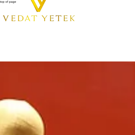
top of page
All Posts
Ara
Kişiye Özel Terzilikte Dönemsel Değişiklikler
Son Duyuru
27 Tem 2025
2 dakikada okunur
Kişiye özel terzilik, modanın sürekli değişen dinamiklerine uyum sağlamak amacıyla farklı dönemler
terzilikte dönemsellikten bahsedecek, özel dikimin önemine ve günümüzdeki trendlerine göz atac