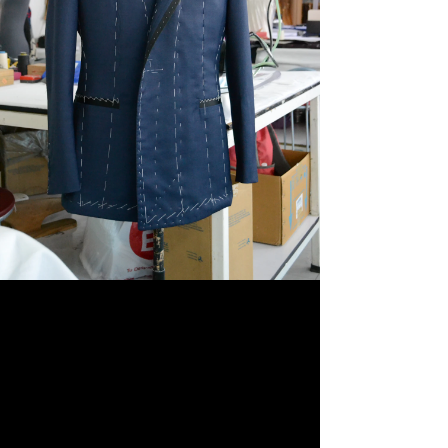
görünümünü oluşturma arayışında. Son yıllarda, kişiye özel terzi
hizmetleri, bireylerin kendi tarzlarını ifade etmeleri için popüler bir
yöntem haline geldi. Bu yazıda, özel dikim terziliğin avantajlarını,
güncel moda trendlerini ve nasıl daha iyi bir görünüm elde
edebileceğinizi keşfedeceğiz.
Özel Terzi Nedir?
Özel terzi terimi, kişiye özel olarak tasarlanmış ve dikilmiş giysileri
ifade eder. Standart beden ölçülerine uymayan, kişisel tercihleri ve
ihtiyaçları göz önünde bulundurularak oluşturulan kıyafetlerdir. Her
bireyin vücut yapısı, tarzı ve beğenileri farklı olduğu için, kişiye özel
terzi hizmetleri, bu farklılıkları karşılamak için mükemmel bir çözümdür.
Neden Kişiye Özel Terzilik?
Uygun Fit: Kişiye özel olarak hazırlanmış giysiler, vücut ölçülerinize
tam olarak uyum sağlar. Bu, hem rahatlık hem de estetik açıdan
büyük bir avantajdır.
Kalite: Özel dikim kıyafetler, genellikle yüksek kaliteli kumaşlar ve
işçilikle yapılır, bu da dayanıklılığı artırır.
Özelleştirme Seçenekleri: Kendi zevkinize göre kumaş, renk,
kesim ve detayları seçebilirsiniz, böylece tamamen sizin tarzınıza
uygun bir kıyafet elde edersiniz.
Aylara Göre Değişim: Modanın değişkenliği göz önüne
alındığında, özel dikim gömlek gibi ürünler, her sezon farklı stillere
uyum sağlayacak şekilde tasarlanabilir.
Moda Trendleri: Neler Öne Çıkıyor?
Her sezon değişen moda trendleri, kişiye özel terzilik alanında da
etkili olmaktadır. Özel dikim giyim, her ne kadar klasik kesim ve şıklığı
temsil etse de, modern dokunuşlarla zenginleşmektedir.
1. Minimalizm