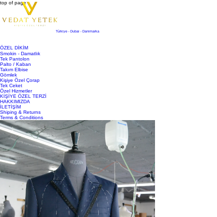
top of page
Türkiye - Dubai - Danimarka
ÖZEL DİKİM
Smokin - Damatlık
Tek Pantolon
Palto / Kaban
Takım Elbise
Gömlek
Kişiye Özel Çorap
Tek Ceket
Özel Hizmetler
KİŞİYE ÖZEL TERZİ
HAKKIMIZDA
İLETİŞİM
Shiping & Returns
Terms & Conditions
Yazı
Ara
Kişiye Özel Terzilik ve Moda Trendleri: Kendi
Stilini Yarat!
Son Duyuru
12 Tem 2025
2 dakikada okunur
Modanın sürekli değişen dünyasında, herkes kendi tarzını ve