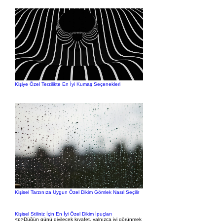
Kişiye Özel Terzilikte En İyi Kumaş Seçenekleri
Kişisel Tarzınıza Uygun Özel Dikim Gömlek Nasıl Seçilir
Kişisel Stiliniz İçin En İyi Özel Dikim İpuçları
<p>Düğün günü giyilecek kıyafet, yalnızca iyi görünmek