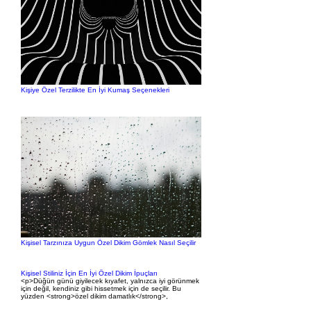
Kişiye Özel Terzilikte En İyi Kumaş Seçenekleri
Kişisel Tarzınıza Uygun Özel Dikim Gömlek Nasıl Seçilir
Kişisel Stiliniz İçin En İyi Özel Dikim İpuçları
<p>Düğün günü giyilecek kıyafet, yalnızca iyi görünmek
için değil, kendiniz gibi hissetmek için de seçilir. Bu
yüzden <strong>özel dikim damatlık</strong>,