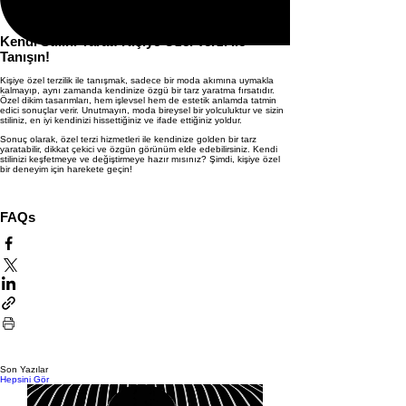
Sonbahar ve kış için özel terzi tarafından dikilmiş giysilerinizi,
uygun bir kaplama ile koruyun.
Kendi Stilini Yarat: Kişiye Özel Terzi ile
Tanışın!
Kişiye özel terzilik ile tanışmak, sadece bir moda akımına uymakla
kalmayıp, aynı zamanda kendinize özgü bir tarz yaratma fırsatıdır.
Özel dikim tasarımları, hem işlevsel hem de estetik anlamda tatmin
edici sonuçlar verir. Unutmayın, moda bireysel bir yolculuktur ve sizin
stiliniz, en iyi kendinizi hissettiğiniz ve ifade ettiğiniz yoldur.
Sonuç olarak, özel terzi hizmetleri ile kendinize golden bir tarz
yaratabilir, dikkat çekici ve özgün görünüm elde edebilirsiniz. Kendi
stilinizi keşfetmeye ve değiştirmeye hazır mısınız? Şimdi, kişiye özel
bir deneyim için harekete geçin!
FAQs
Son Yazılar
Hepsini Gör