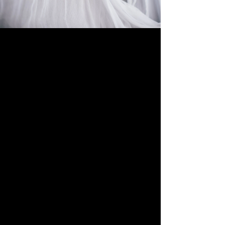
zamankinden daha fazla. Kişiye özel terzilik, bu noktada öne çıkan
en önemli unsurlardan biri. Kişisel stilinizi yansıtmak ve benzersiz bir
görünüm elde etmek için özel dikim hizmetlerine yönelmek, sizi
kalabalıktan ayırabilir. Özellikle özel terzi hizmetleri, hem şıklığı hem
de rahatlığı beraberinde getirirken, etik moda anlayışı ile de
birleşmektedir.
Kişiye Özel Terziliğin Avantajları
Kişiye özel terzilik, sadece bir giysi siparişi vermekle kalmayıp, bireyin
kendisini ifade etme biçimini temsil eder. İşte kişiye özel terziliğin bazı
avantajları:
Benzersizlik: Herkesin kendine has bir stili vardır. Kişiye özel terzi,
bu tarzı yakalamak için en uygun çözümleri sunar.
Uyum: Vücudunuza tam oturan giysiler, rahat hissetmenizi sağlar.
Özel dikim, beden ölçülerinize göre mükemmel uyumu getirir.
Kendi Tasarımınızı Yaratma İmkanı: Özellikle özel dikim gömlek
veya özel dikim smokin gibi belirli kıyafetler istediğiniz gibi
tasarlanabilir.
Kalite: Kişiye özel terzilikte kullanılan kumaşlar genellikle yüksek
kalitede olup, daha uzun ömürlü giysiler ortaya çıkarır.
Etik Moda ve Kişiye Özel Terzilik
Günümüzde moda sadece görünüm değil, aynı zamanda etik
değerlere de önem veriyor. Etik moda, üretim süreçlerinin
sürdürülebilirliğini ve adil ticareti teşvik ediyor. Kişiye özel terzilik, bu
anlayışla birleştiğinde hem estetik hem de etik bir tercih haline gelir.
Özel terzi hizmetleri, yerel kumaş üreticileriyle iş birliği yaparak hem
çevreye hem de topluma katkıda bulunur.
Etik Moda Nasıl Uygulanır?
Etik moda anlayışını benimseyerek kişiye özel terzilik hizmetleri
almak, yalnızca bir görünüm değil, bir yaşam tarzıdır. İşte etik moda
uygulamak için birkaç ipucu: