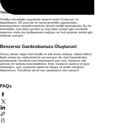
Böylece alışveriş deneyiminiz çok daha pratik ve keyifli hale geliyor.
Yenilikçi Teknolojiler ve Tasarım Süreçleri
Yenilikçi teknolojiler sayesinde tasarım süreci hızlanıyor ve
kişiselleşiyor. 3D yazıcılar ve sanal gerçeklik uygulamaları,
koleksiyonların modellenmesinde devrim niteliği taşımaktadır. Bu tür
teknolojiler, özel dikim gömlek ve özel dikim smokin gibi ürünlerde
tasarımın daha da özelleşmesini sağlıyor ve hızlı prototip üretimi gibi
imkânlar sunuyor.
Benzersiz Gardırobunuzu Oluşturun!
Sonuç olarak, kişiye özel terzilik ve etik moda anlayışı, kişisel stilinizi
ifade etmek için mükemmel bir yol sunuyor. Bu özel hizmetlerden
yararlanarak, kendinizi özel hissetmenin yanı sıra, modanın etik
yönüne de katkıda bulunabilirsiniz. Artık, modanın sadece bir giysi
olmadığını, aynı zamanda kişisel bir hikaye ve kimlik olduğunu
biliyorsunuz. Kendinize ait bir tarz yaratmanın tam zamanı!
FAQs