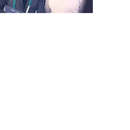
POLİTİKAMIZ
Shipping & Returns
Terms & Conditions
Payment Methods
İLETİŞİM
Hakkımızda
İletişim
SOSYAL