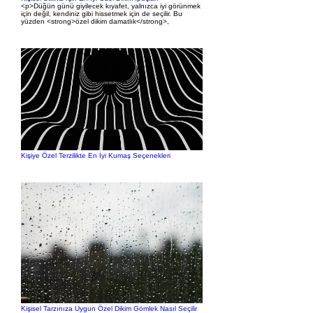
<p>Düğün günü giyilecek kıyafet, yalnızca iyi görünmek
için değil, kendiniz gibi hissetmek için de seçilir. Bu
yüzden <strong>özel dikim damatlık</strong>,
Kişiye Özel Terzilikte En İyi Kumaş Seçenekleri
Kişisel Tarzınıza Uygun Özel Dikim Gömlek Nasıl Seçilir