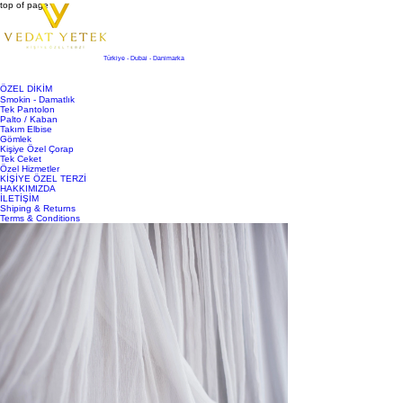
top of page
Türkiye - Dubai - Danimarka
ÖZEL DİKİM
Smokin - Damatlık
Tek Pantolon
Palto / Kaban
Takım Elbise
Gömlek
Kişiye Özel Çorap
Tek Ceket
Özel Hizmetler
KİŞİYE ÖZEL TERZİ
HAKKIMIZDA
İLETİŞİM
Shiping & Returns
Terms & Conditions
Yazı
Ara
Kişiye Özel Terzilik ve Etik Moda: Farkınızı
Yaratın
Son Duyuru
22 Tem 2025
3 dakikada okunur
Günümüzde moda dünyası hızla değişiyor ve bireyselliğe olan ilgi her