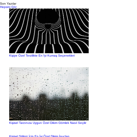
Son Yazılar
Hepsini Gör
Kişiye Özel Terzilikte En İyi Kumaş Seçenekleri
Kişisel Tarzınıza Uygun Özel Dikim Gömlek Nasıl Seçilir
Kişisel Stiliniz İçin En İyi Özel Dikim İpuçları