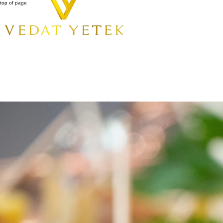
top of page
All Posts
Ara
Kişiye Özel Terzi Seçerken Dikkat Edilmesi Gerekenler
Son Duyuru
5 May 2025
2 dakikada okunur
Giyiminiz, kişiliğinizin bir yansımasıdır ve doğru kıyafetleri tercih ederek kendinizi ifade edebilir
önünde bulundurmanız gereken unsurlar.