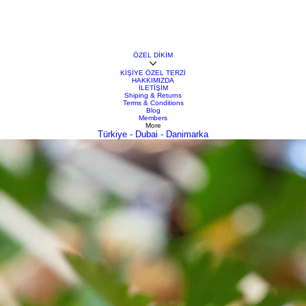
ÖZEL DİKİM
KİŞİYE ÖZEL TERZİ
HAKKIMIZDA
İLETİŞİM
Shiping & Returns
Terms & Conditions
Blog
Members
More
Türkiye - Dubai - Danimarka
siniz. Kişiye özel terzi hizmeti, bu süreçte size büyük avantaj sağlar. Ancak, özel bir terzi seçmede