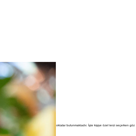
n önce dikkat etmeniz gereken bazı önemli noktalar bulunmaktadır. İşte kişiye özel terzi seçerken göz