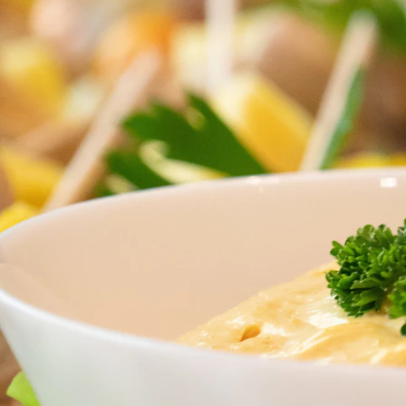
1. Terzi Hakkında Araştırma Yapın
Kişiye özel terzi seçerken öncelikle terzinin geçmişine ve uzmanlık alanlarına bakmanız önemlidir. T
deneyimli olup olmadığını araştırmalısınız.
2. Müşteri Yorumları ve Referanslar
Bir terzi seçerken müşteri yorumlarını referans olarak kullanmak, doğru kararı vermenizde yardımcı o
kanıtlayan önemli bir göstergedir.
3. Uzmanlık Alanlarını Belirleyin
Kişiye özel terziler genellikle belirli bir alanda uzmanlaşmışlardır. Kimi terziler iş elbiseleri ko
gösterin.
4. Malzeme Seçenekleri Hakkında Bilgi Edinin
Özel dikim sürecinin bir diğer önemli unsuru da kullanılacak kumaş ve malzemelerdir. İyi bir terzi, g
etkileyecektir.
5. Fiyatlandırma ve Bütçe Planlaması
Kişiye özel terzi hizmetlerinin fiyatları, terzin kalitesine, kullanılacak malzemelere ve özel dikim 
da, hizmetin kalitesinin de göz ardı edilmemesi gerektiğini unutmayın.
6. İletişim ve İlgili Olma Düzeyi
Bir terzi ile iyi bir iletişim kurmak, özel dikim sürecinin başarılı bir şekilde tamamlanması açısından 
bilgilendirmeli ve taleplerinize yanıt vermelidir.