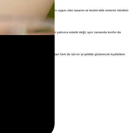
da, terziye geri bildirimde bulunarak, size en uygun olan tasarım ve kesimi elde etmeniz mümkün
de etmenin anahtarıdır. Yine de, unutmayın ki yalnızca estetik değil, aynı zamanda konfor da
çlarına dikkat ederek, hem stilinizi yansıtan hem de sizi en iyi şekilde gösterecek kıyafetlere