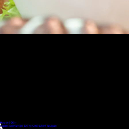
7. Prova Süreci ve Geri Bildirim
Özel dikim işlemlerinde, prova süreçleri oldukça etkili ve gereklidir. Terziniz ile olan görüşmele
olacaktır.
8. Sonuç Olarak, Güvenilirlik ve Uyum
Kişiye özel terzi seçimi, kendi tarzınızı en iyi yansıtan giysilere ulaşabilmek için kritik bir adımd
önemlidir. Özel dikim gömlek veya özel dikim smokin tercih ettiğinizde, hem görünüm hem de hissettir
Tam İç Giyim Deneyiminizi Kişiselleştirin!
Sonuç olarak, kişiye özel terzi seçimi, giyimde kişiselleştirmenin bir parçasıdır ve doğru seçimleri
ulaşabilirsiniz. Unutmayın, giydiğiniz her parça özgünlüğünüzün bir parçası olmalı!
FAQs
Son Yazılar
Hepsini Gör
Kişisel Stiliniz İçin En İyi Özel Dikim İpuçları
<p>Düğün günü giyilecek kıyafet, yalnızca iyi görünmek için değil, kendiniz gibi hissetmek için de