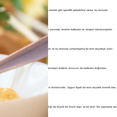
rneğin, özel dikim gömlek veya özel dikim smokin gibi spesifik talepleriniz varsa, bu konuda
geri bildirimlere ulaşabilirsiniz. Olumlu yorumlar, terzinin kalitesini ve müşteri memnuniyetini
dikim hizmetlerine ihtiyacınız olduğunu belirleyin ve bu konuda uzmanlaşmış bir terzi seçmeye özen
elidir. Özellikle özel dikim için seçtiğiniz kumaşın kalitesi, sonucun da kalitesini doğrudan
 fiyatların bu bütçeye uygun olup olmadığını kontrol edin. Uygun fiyatlı bir terzi seçmek önemli olsa
nı ve değişiklik taleplerinizi nasıl karşıladığı da büyük bir önem taşır. İyi bir terzi, her aşamada sizi