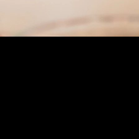
rde, hangi aşamada ve ne zaman prova yapılacağı hakkında bilgi almanız önemlidir. Provalar sırasın
ır. Güvenilir bir terziyle çalışmak ve sürecin her aşamasında uyum içinde olmak, kaliteli sonuçlar el
dikleri açısından beklentilerinizi karşılayacak bir terzi bulmanız çok önemlidir.
 yaptığınız takdirde mükemmel sonuçlar elde edeceksiniz. Özel terzi seçiminde yukarıda belirtilen ipu
 seçilir. Bu yüzden <strong>özel dikim damatlık</strong>,