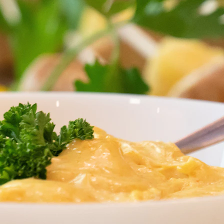
erzinin önceki işlerini inceleyerek, hangi tür özel dikim hizmetlerini sunduğunu öğrenebilirsiniz. Ö
labilir. Terzinin web sitesindeki yorumların yanı sıra sosyal medya hesaplarından ve forumlardan da 
nusunda daha iyiyken, kimileri ise şık davet elbiseleri veya ceket konuda daha yetkindir. Hangi özel 
eniş bir kumaş yelpazesine sahip olmalı ve sizin isteklerinize uygun en kaliteli malzemeleri sunabilm
hizmetinin kapsamına bağlı olarak değişiklik göstermektedir. Bütçenizi belirleyin ve terzinin sunduğu
oldukça önemlidir. Terzinin, sizin isteklerinizi anlamaya yönelik yaklaşımı, tasarım sürecinin detayları