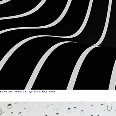
Kişiye Özel Terzilikte En İyi Kumaş Seçenekleri