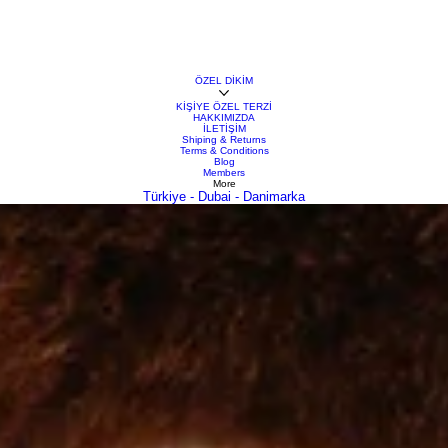
ÖZEL DİKİM
KİŞİYE ÖZEL TERZİ
HAKKIMIZDA
İLETİŞİM
Shiping & Returns
Terms & Conditions
Blog
Members
More
Türkiye - Dubai - Danimarka
riz. Ancak, her kış mevsiminde kullanılan kıyafetler arasında yer alan 'özel dikim' seçenekleri, stilini
bu sorulara derinlemesine bir yanıt bulalım.