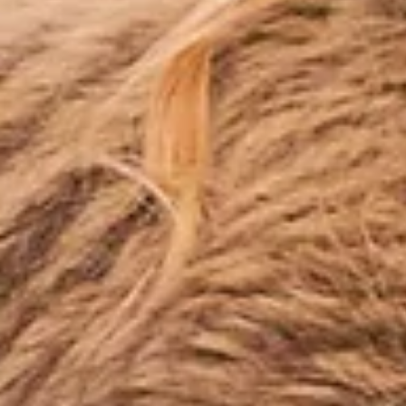
Son Yazılar
Hepsini Gör
Kişisel Stiliniz İçin En İyi Özel Dikim İpuçları
<p>Düğün günü giyilecek kıyafet, yalnızca iyi görünmek için değil, kendiniz gibi hissetmek için de