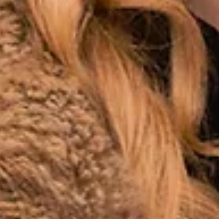
 seçilir. Bu yüzden <strong>özel dikim damatlık</strong>,