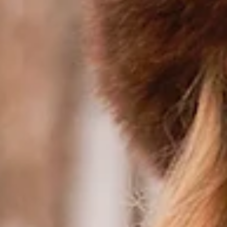
Kişiye Özel Terzi Nedir?
Kişiye özel terzi, her bireyin vücut ölçülerine ve stiline göre tasarlanan kıyafetlerin üretiminde u
ama aynı zamanda estetik görünümlü parçalar tercih edildiği için, kişiye özel terzi ile yapılan kıya
Kış Modasında Öne Çıkan Trendler
Her kış mevsiminde farklı stiller öne çıkarken, kişiye özel giysiler bu trendlere uyum sağlama kon
Kalın Dış Giyim: Şıklığınızı artıracak modern kabanlar ve montlar, kişiye özel terzi tarafından di
Özel Dikim Gömlekler: Kış aylarında kat kat giyinmek vazgeçilmez olsa da, vücut tipinize uygun
Sakalı Cloaklar: Kışın soğuğuna karşı korurken, dikkat çekici ve modern bir görünüm sağlarlar. Kiş
Özel Dikim Smokin: Kış dönemi, davetler ve özel etkinlikler için de bir fırsat sunar. Kişiye özel 
Kişiye Özel Terzi ile Neler Yapılabilir?
Kış modasında kişiye özel terzi ile yapabileceğiniz pek çok seçenek bulunmaktadır. İşte zaman ve
Özel Dikim Montlar: Rahatlık ve şıklığı bir arada sunan montlar, stilinizi tamamlayacak önemli bir
Özel Dikim Kazaklar: Kalın kazaklar kışın vazgeçilmezlerindendir. Kişiye özel terzi, istediğiniz r
Özel Dikim Pantolonlar: Vücut tipinize tam oturan pantolonlar, hem şık hem de rahat bir kullan
Özel Dikim Sürecinin Avantajları
Özel dikim, kişiye özgü bir deneyim sunmanın yanı sıra birçok avantaj da taşır. İşte özel dikim süre
Özgünlük: Hazır kıyafetlerde bulamayacağınız tasarımlar ve detaylar, kişiye özel terzi sayesi
Mükemmel Uyum: Vücut ölçülerinize tam uyum sağlayan giysiler, görünümünüzü farklı bir boyut
Kalite: Kişiye özel dikimde kullanılan kumaş türleri ve dikiş kalitesi genellikle standart üretimden
Hangi Kumaşlar Kış Modasında Tercih Edilmeli?
Kış modası için uygun kumaş seçimi, hem konfor hem de şıklık açısından son derece önemlidir. İşte
Kaz Tüyü: Sıcak tutma özelliği ile bilinen bu kumaş, dış giyimde sıkça tercih edilir.
Yün: Kış giyimlerinin vazgeçilmezi olan yün, hem şık görünümü hem de izolasyon gücü ile ön p