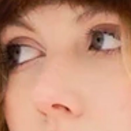
zmanlaşmış profesyonellerdir. Bu terzilik türü, standart bedenlerin ötesine geçerek, kişisel zevkler
fetler daha da ön plana çıkmaktadır.
usunda büyük avantaj sunar. İşte dikkat çeken bazı kış modası trendleri:
kildiğinde tam vücut ölçülerinize göre oturur.
 kesimlerle stilinizi de korumak mümkün.
iye özel terzi, bu tarz ürünlerin her ayrıntısını kişiye özel şekilde tasarlayabilir.
terzi, renginden kesimine kadar her detayı ile özel dikim smokinlerinizi hazırlamaktadır.
 mevsim geçtikçe kendinize özel tasarlayabileceğiniz birkaç ürün:
 parça olabilir.
enk ve modelde tasarımlar yapabilir.
ım sunar.
cinin dikkat çeken avantajları:
nde mümkün olur.
a taşır.
 daha iyidir.
 kış aylarında tercih edilen kumaş türlerinden bazıları:
lana çıkar.