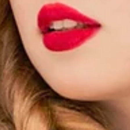
oldukça önemlidir. İşte dikkat etmeniz gereken bazı noktalar:
ebilir.
rleyin.
ışırken, kışın moda renklerine de yönelmek önemlidir. İşte kış modasına uygun bazı renk önerileri:
ilir.
in. Özel dikim gömleklerden özel dikim smokinlere kadar geniş bir yelpazede tarzınızı oluşturabilirsin
rak şıklığı ve sıcaklığı bir arada bulabilirsiniz. Şimdi hemen kişiye özel terzinizle iletişime geçin v