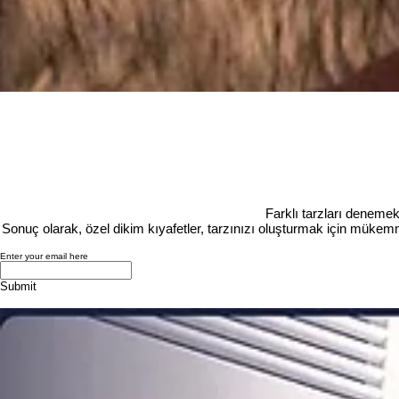
Kişisel Tarzınıza Uygun Özel Dikim Gömlek Nasıl Seçilir
Yorumlar
Bir yorum yazın...
Bir yorum yazın...
Farklı tarzları denemek
Sonuç olarak, özel dikim kıyafetler, tarzınızı oluşturmak için mükemme
Enter your email here
Submit