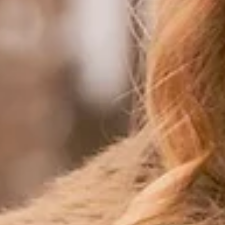
Poliester: Özellikle su geçirmez özellikleri ile mont ve kabanlarda popülerdir.
Özel Terzi Seçerken Dikkat Edilmesi Gerekenler
Kişiye özel terzi seçerken dikkat etmeniz gereken belirli noktalar, beklentilerinizi karşılamak için 
Referanslar: Daha önce hangi işler yaptıklarını gözden geçirin. Müşteri yorumları size yol göster
İletişim: Terzi ile iyi bir iletişim kurmak, istediğiniz tasarımı ortaya çıkarmak adına önemlidir.
Fiyatlandırma: Farklı terzilerdeki fiyat aralıklarını karşılaştırarak, bütçenize uygun seçeneği beli
Modaya Uygun Renk Seçimleri
Kış ayları için uygun renk seçimi de dikkat edilmesi gereken bir unsurdur. Kişiye özel terzi ile çal
Koyu Mavi: Hem klasik hem de modern bir görünüm sunan bu renk, birçok kıyafetle kombinleneb
Gri: Zamanın ötesinde bir seçenek olarak, her ortamda şık durur.
Bordo: Kış aylarında sıcak bir hava katmak için mükemmel bir tercihtir.
Son Söz: Kış Modasında Tarzınızı Konuşturun!
Kış aylarında kişiye özel terzi ile yapılan giysilerle hem sıcak kalın hem de şık bir görünüm elde ed
sadece bir tarz değil; kendinizi ifade etmenin bir yoludur. Kış modasında da kişisel stilinizi yakalaya
FAQs