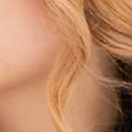
iz. Unutmayın, her birey özeldir ve giydiğiniz kıyafet de sizin kişiliğinizi yansıtmalıdır. Moda,
e bu kışın en özgün giysilerine sahip olun!