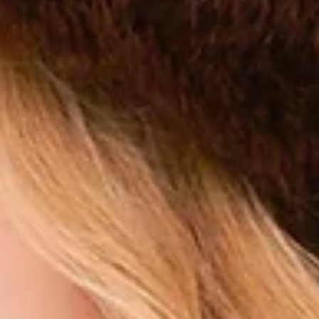
i ve öncelikleri göz önünde bulundurarak bir giyim deneyimi sunar. Kış modasında ise, sıcak tutan