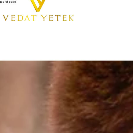
top of page
All Posts
Ara
Kişiye Özel Terzi ile Kış Modası: Kendi Tarzınızı Yaratın!
Son Duyuru
2 Ağu 2025
3 dakikada okunur
Kış ayları geldiğinde, insanların giyim tercihleri değişir ve sıcak tutacak, şık parçalar arayışına gire
seçenek sunar. Peki, kış modasında kişiye özel terzinin önemi nedir, nasıl faydalanabiliriz? Gelin, 