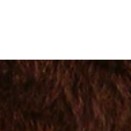
zi bir üst seviyeye taşıyabilir. Kişiye özel terzi ile yapılan giysiler, hem özgün hem de konforlu bir