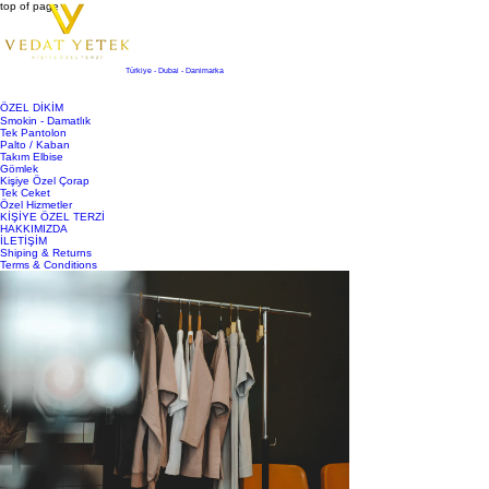
top of page
Türkiye - Dubai - Danimarka
ÖZEL DİKİM
Smokin - Damatlık
Tek Pantolon
Palto / Kaban
Takım Elbise
Gömlek
Kişiye Özel Çorap
Tek Ceket
Özel Hizmetler
KİŞİYE ÖZEL TERZİ
HAKKIMIZDA
İLETİŞİM
Shiping & Returns
Terms & Conditions
Yazı
Ara
Kişiye Özel Kıyafetlerin Uzun Ömürlü Olması
İçin İpuçları
Son Duyuru
17 Tem 2025
2 dakikada okunur
Kişiye özel kıyafetler, şıklığınızın ve tarzınızın en önemli