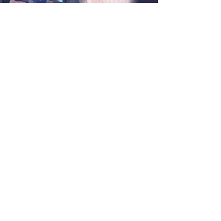
POLİTİKAMIZ
Shipping & Returns
Terms & Conditions
Payment Methods
İLETİŞİM
Hakkımızda
İletişim
SOSYAL
Facebook
Youtube