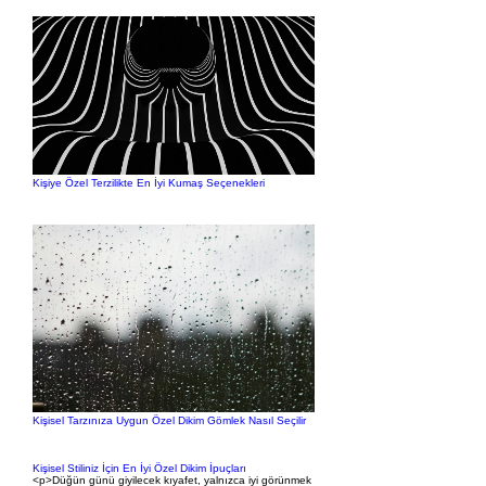
Kişiye Özel Terzilikte En İyi Kumaş Seçenekleri
Kişisel Tarzınıza Uygun Özel Dikim Gömlek Nasıl Seçilir
Kişisel Stiliniz İçin En İyi Özel Dikim İpuçları
<p>Düğün günü giyilecek kıyafet, yalnızca iyi görünmek