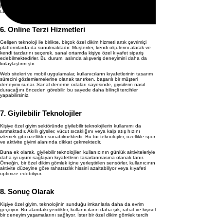
Bu kişiselleştirilmiş seçenekler, sadece görünüm değil, aynı zamanda
hissettiğiniz konfor ve özgüven açısından da önemli bir değer
taşımaktadır.
6. Online Terzi Hizmetleri
Gelişen teknoloji ile birlikte, birçok özel dikim hizmeti artık çevrimiçi
platformlarda da sunulmaktadır. Müşteriler, kendi ölçülerini alarak ve
kendi tarzlarını seçerek, sanal ortamda kişiye özel kıyafet sipariş
edebilmektedirler. Bu durum, aslında alışveriş deneyimini daha da
kolaylaştırmıştır.
Web siteleri ve mobil uygulamalar, kullanıcıların kıyafetlerinin tasarım
sürecini gözlemlemelerine olanak tanırken, başarılı bir müşteri
deneyimi sunar. Sanal deneme odaları sayesinde, giysilerin nasıl
duracağını önceden görebilir, bu sayede daha bilinçli tercihler
yapabilirsiniz.
7. Giyilebilir Teknolojiler
Kişiye özel giyim sektöründe giyilebilir teknolojilerin kullanımı da
artmaktadır. Akıllı giysiler, vücut sıcaklığını veya kalp atış hızını
izlemek gibi özellikler sunabilmektedir. Bu tür teknolojiler, özellikle spor
ve aktivite giyimi alanında dikkat çekmektedir.
Buna ek olarak, giyilebilir teknolojiler, kullanıcının günlük aktiviteleriyle
daha iyi uyum sağlayan kıyafetlerin tasarlanmasına olanak tanır.
Örneğin, bir özel dikim gömlek içine yerleştirilen sensörler, kullanıcının
aktivite düzeyine göre rahatsızlık hissini azaltabiliyor veya kıyafeti
optimize edebiliyor.
8. Sonuç Olarak
Kişiye özel giyim, teknolojinin sunduğu imkanlarla daha da evrim
geçiriyor. Bu alandaki yenilikler, kullanıcıların daha şık, rahat ve kişisel
bir deneyim yaşamalarını sağlıyor. İster bir özel dikim gömlek tercih