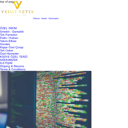
top of page
Türkiye - Dubai - Danimarka
ÖZEL DİKİM
Smokin - Damatlık
Tek Pantolon
Palto / Kaban
Takım Elbise
Gömlek
Kişiye Özel Çorap
Tek Ceket
Özel Hizmetler
KİŞİYE ÖZEL TERZİ
HAKKIMIZDA
İLETİŞİM
Shiping & Returns
Terms & Conditions
Yazı
Ara
Kişiye Özel Giyimde Kullanılan En Yeni
Teknolojiler
Son Duyuru
30 Haz 2025
3 dakikada okunur
Kişiye özel giyim, moda dünyasında son yıllarda büyük bir popülarite