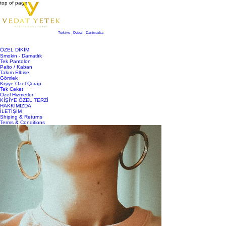
top of page
Türkiye - Dubai - Danimarka
ÖZEL DİKİM
Smokin - Damatlık
Tek Pantolon
Palto / Kaban
Takım Elbise
Gömlek
Kişiye Özel Çorap
Tek Ceket
Özel Hizmetler
KİŞİYE ÖZEL TERZİ
HAKKIMIZDA
İLETİŞİM
Shiping & Returns
Terms & Conditions
Yazı
Ara
Kişisel Tarzınızı Geliştirmenin Yolu: Kişiye
Özel Terzi Hizmetleri
Son Duyuru
20 May 2025
3 dakikada okunur
Kişisel tarz, bireylerin kendilerini ifade etme biçimidir ve giyimde bu