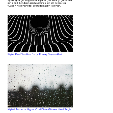
<p>Düğün günü giyilecek kıyafet, yalnızca iyi görünmek
için değil, kendiniz gibi hissetmek için de seçilir. Bu
yüzden <strong>özel dikim damatlık</strong>,
Kişiye Özel Terzilikte En İyi Kumaş Seçenekleri
Kişisel Tarzınıza Uygun Özel Dikim Gömlek Nasıl Seçilir