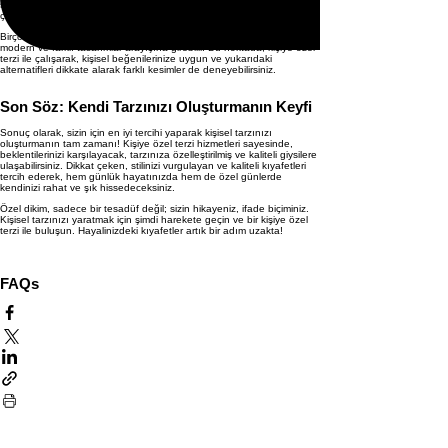
smokin, sizin tarzınızı yansıtmanın yanı sıra, etkinlikte de öne
çıkmanızı sağlar.
Birçok kişi, smokin tercihi sırasında klasik kesimden sıkılıp daha
modern ve farklı tasarımlar arayışına girebilir. Bu noktada, kişiye özel
terzi ile çalışarak, kişisel beğenilerinize uygun ve yukarıdaki
alternatifleri dikkate alarak farklı kesimler de deneyebilirsiniz.
Son Söz: Kendi Tarzınızı Oluşturmanın Keyfi
Sonuç olarak, sizin için en iyi tercihi yaparak kişisel tarzınızı
oluşturmanın tam zamanı! Kişiye özel terzi hizmetleri sayesinde,
beklentilerinizi karşılayacak, tarzınıza özelleştirilmiş ve kaliteli giysilere
ulaşabilirsiniz. Dikkat çeken, stilinizi vurgulayan ve kaliteli kıyafetleri
tercih ederek, hem günlük hayatınızda hem de özel günlerde
kendinizi rahat ve şık hissedeceksiniz.
Özel dikim, sadece bir tesadüf değil; sizin hikayeniz, ifade biçiminiz.
Kişisel tarzınızı yaratmak için şimdi harekete geçin ve bir kişiye özel
terzi ile buluşun. Hayalinizdeki kıyafetler artık bir adım uzakta!
FAQs