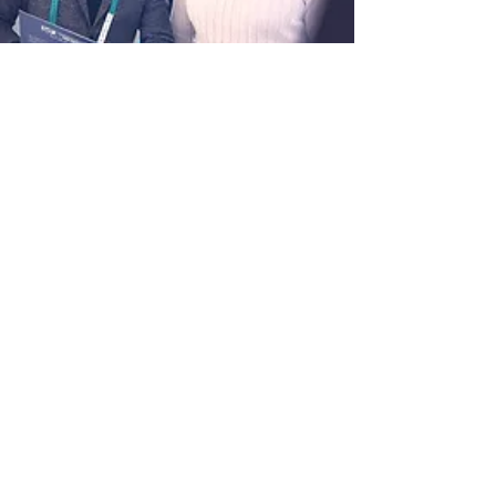
POLİTİKAMIZ
Shipping & Returns
Terms & Conditions
Payment Methods
İLETİŞİM
Hakkımızda
İletişim
SOSYAL