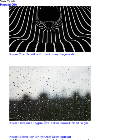
Son Yazılar
Hepsini Gör
Kişiye Özel Terzilikte En İyi Kumaş Seçenekleri
Kişisel Tarzınıza Uygun Özel Dikim Gömlek Nasıl Seçilir
Kişisel Stiliniz İçin En İyi Özel Dikim İpuçları