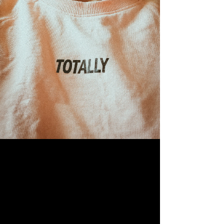
tarzın önemi büyüktür. Herkesin bir tarzı vardır; ancak bu tarzı en iyi
şekilde ortaya çıkarabilmek için bazen profesyonel bir yardım almak
gerekebilir. İşte tam bu noktada “kişiye özel terzi” hizmetleri devreye
giriyor. Kişiye özel terzi ile gerçekleştireceğiniz özelleştirilmiş dikim
süreçleri, hem rahatlığı hem de estetiği bir araya getirerek kişisel
tarzınızı geliştirmenize yardımcı olacak.
Kişiye Özel Terzi ile Kendi Stilini Bul!
Kişiye özel terzi, sadece giysilerinizi dikmekle kalmaz. Bu hizmet,
kişisel stilinize uygun, vücut tipinize en iyi şekilde oturan ve sizin için
özelleştirilmiş parçalar yaratma sürecidir. Her bireyin beden yapısı ve
tarzı farklıdır, bu nedenle hazır giyimde bulduğunuz ürünler her
zaman en iyi seçenek olmayabilir. Kişiye özel terzi ile çalışarak,
tamamen size özel tasarımlar oluşturabilir ve giyimdeki kaliteyi
yükseltebilirsiniz.
Özel Dikim Nedir?
Özel dikim, muayene sürecinden başlayarak, son dikiş gerçekleşene
kadar olan tüm aşamaları içerir. İlk olarak, terzi, vücut ölçülerinizi alır
ve sizin için en iyi kalıbı oluşturur. Ayrıca, hangi kumaşın daha uygun
olacağı konusunda da rehberlik eder. Özel dikimde, sizin istekleriniz
doğrultusunda hareket edilir ve tüm detaylar ön plana çıkar. Yani
"özel dikim" yalnızca bir giysi satan bir terzi değil, aynı zamanda sizin
tarzınızı yansıtan bir danışmandır.
Özel Kıyafetlerin Faydaları
Özel Terzi ile Giyinmenin Konforu: Kişiye özel terzi sayesinde,
kıyafetleriniz ihtiyaçlarınıza ve beden yapınıza tam uyum sağlar.
Estetik Görünüm: Özel dikim ile hazırlanan giysiler, vücut
hatlarınızı ön plana çıkarır ve şıklığınıza şıklık katacaktır.
Tarzınızı Yansıtma: Kendi tasarımınız olan bir kıyafet, sizin
tarzınızı daha iyi ifade etmenize yardımcı olur.
Kalite: Kişiye özel dikim, daha kaliteli materyaller kullanılarak