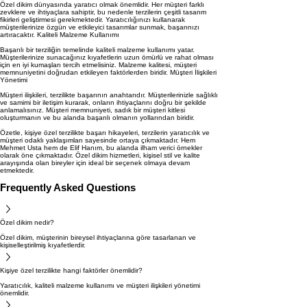
Özel dikim dünyasında yaratıcı olmak önemlidir. Her müşteri farklı
zevklere ve ihtiyaçlara sahiptir, bu nedenle terzilerin çeşitli tasarım
fikirleri geliştirmesi gerekmektedir. Yaratıcılığınızı kullanarak
müşterilerinize özgün ve etkileyici tasarımlar sunmak, başarınızı
artıracaktır. Kaliteli Malzeme Kullanımı
Başarılı bir terziliğin temelinde kaliteli malzeme kullanımı yatar.
Müşterilerinize sunacağınız kıyafetlerin uzun ömürlü ve rahat olması
için en iyi kumaşları tercih etmelisiniz. Malzeme kalitesi, müşteri
memnuniyetini doğrudan etkileyen faktörlerden biridir. Müşteri İlişkileri
Yönetimi
Müşteri ilişkileri, terzilikte başarının anahtarıdır. Müşterilerinizle sağlıklı
ve samimi bir iletişim kurarak, onların ihtiyaçlarını doğru bir şekilde
anlamalısınız. Müşteri memnuniyeti, sadık bir müşteri kitlesi
oluşturmanın ve bu alanda başarılı olmanın yollarından biridir.
Özetle, kişiye özel terzilikte başarı hikayeleri, terzilerin yaratıcılık ve
müşteri odaklı yaklaşımları sayesinde ortaya çıkmaktadır. Hem
Mehmet Usta hem de Elif Hanım, bu alanda ilham verici örnekler
olarak öne çıkmaktadır. Özel dikim hizmetleri, kişisel stil ve kalite
arayışında olan bireyler için ideal bir seçenek olmaya devam
etmektedir.
Frequently Asked Questions
Özel dikim nedir?
Özel dikim, müşterinin bireysel ihtiyaçlarına göre tasarlanan ve
kişiselleştirilmiş kıyafetlerdir.
Kişiye özel terzilikte hangi faktörler önemlidir?
Yaratıcılık, kaliteli malzeme kullanımı ve müşteri ilişkileri yönetimi
önemlidir.