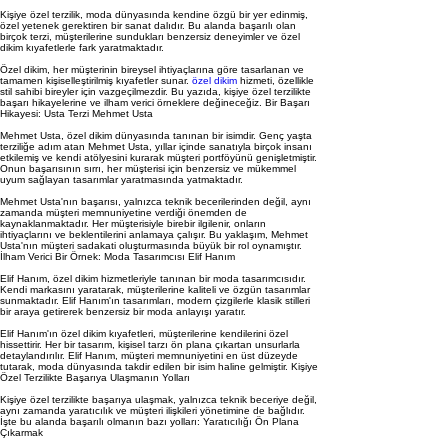
Kişiye özel terzilik, moda dünyasında kendine özgü bir yer edinmiş,
özel yetenek gerektiren bir sanat dalıdır. Bu alanda başarılı olan
birçok terzi, müşterilerine sundukları benzersiz deneyimler ve özel
dikim kıyafetlerle fark yaratmaktadır.
Özel dikim, her müşterinin bireysel ihtiyaçlarına göre tasarlanan ve
tamamen kişiselleştirilmiş kıyafetler sunar.
özel dikim
hizmeti, özellikle
stil sahibi bireyler için vazgeçilmezdir. Bu yazıda, kişiye özel terzilikte
başarı hikayelerine ve ilham verici örneklere değineceğiz. Bir Başarı
Hikayesi: Usta Terzi Mehmet Usta
Mehmet Usta, özel dikim dünyasında tanınan bir isimdir. Genç yaşta
terziliğe adım atan Mehmet Usta, yıllar içinde sanatıyla birçok insanı
etkilemiş ve kendi atölyesini kurarak müşteri portföyünü genişletmiştir.
Onun başarısının sırrı, her müşterisi için benzersiz ve mükemmel
uyum sağlayan tasarımlar yaratmasında yatmaktadır.
Mehmet Usta'nın başarısı, yalnızca teknik becerilerinden değil, aynı
zamanda müşteri memnuniyetine verdiği önemden de
kaynaklanmaktadır. Her müşterisiyle birebir ilgilenir, onların
ihtiyaçlarını ve beklentilerini anlamaya çalışır. Bu yaklaşım, Mehmet
Usta'nın müşteri sadakati oluşturmasında büyük bir rol oynamıştır.
İlham Verici Bir Örnek: Moda Tasarımcısı Elif Hanım
Elif Hanım, özel dikim hizmetleriyle tanınan bir moda tasarımcısıdır.
Kendi markasını yaratarak, müşterilerine kaliteli ve özgün tasarımlar
sunmaktadır. Elif Hanım'ın tasarımları, modern çizgilerle klasik stilleri
bir araya getirerek benzersiz bir moda anlayışı yaratır.
Elif Hanım'ın özel dikim kıyafetleri, müşterilerine kendilerini özel
hissettirir. Her bir tasarım, kişisel tarzı ön plana çıkartan unsurlarla
detaylandırılır. Elif Hanım, müşteri memnuniyetini en üst düzeyde
tutarak, moda dünyasında takdir edilen bir isim haline gelmiştir. Kişiye
Özel Terzilikte Başarıya Ulaşmanın Yolları
Kişiye özel terzilikte başarıya ulaşmak, yalnızca teknik beceriye değil,
aynı zamanda yaratıcılık ve müşteri ilişkileri yönetimine de bağlıdır.
İşte bu alanda başarılı olmanın bazı yolları: Yaratıcılığı Ön Plana
Çıkarmak