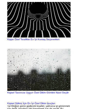
Kişiye Özel Terzilikte En İyi Kumaş Seçenekleri
Kişisel Tarzınıza Uygun Özel Dikim Gömlek Nasıl Seçilir
Kişisel Stiliniz İçin En İyi Özel Dikim İpuçları
<p>Düğün günü giyilecek kıyafet, yalnızca iyi görünmek
için değil, kendiniz gibi hissetmek için de seçilir. Bu