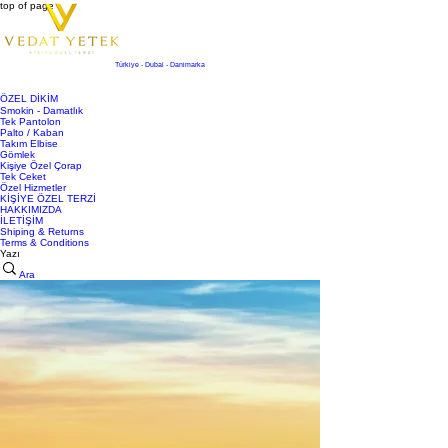
top of page
Türkiye - Dubai - Danimarka
ÖZEL DİKİM
Smokin - Damatlık
Tek Pantolon
Palto / Kaban
Takım Elbise
Gömlek
Kişiye Özel Çorap
Tek Ceket
Özel Hizmetler
KİŞİYE ÖZEL TERZİ
HAKKIMIZDA
İLETİŞİM
Shiping & Returns
Terms & Conditions
Yazı
Ara