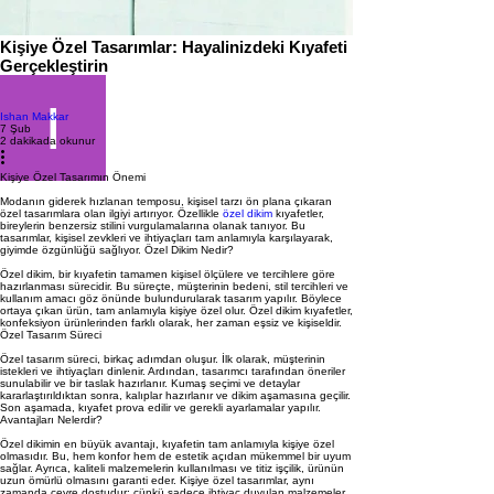
Kişiye Özel Tasarımlar: Hayalinizdeki Kıyafeti
Gerçekleştirin
Ishan Makkar
7 Şub
2 dakikada okunur
Kişiye Özel Tasarımın Önemi
Modanın giderek hızlanan temposu, kişisel tarzı ön plana çıkaran
özel tasarımlara olan ilgiyi artırıyor. Özellikle
özel dikim
kıyafetler,
bireylerin benzersiz stilini vurgulamalarına olanak tanıyor. Bu
tasarımlar, kişisel zevkleri ve ihtiyaçları tam anlamıyla karşılayarak,
giyimde özgünlüğü sağlıyor. Özel Dikim Nedir?
Özel dikim, bir kıyafetin tamamen kişisel ölçülere ve tercihlere göre
hazırlanması sürecidir. Bu süreçte, müşterinin bedeni, stil tercihleri ve
kullanım amacı göz önünde bulundurularak tasarım yapılır. Böylece
ortaya çıkan ürün, tam anlamıyla kişiye özel olur. Özel dikim kıyafetler,
konfeksiyon ürünlerinden farklı olarak, her zaman eşsiz ve kişiseldir.
Özel Tasarım Süreci
Özel tasarım süreci, birkaç adımdan oluşur. İlk olarak, müşterinin
istekleri ve ihtiyaçları dinlenir. Ardından, tasarımcı tarafından öneriler
sunulabilir ve bir taslak hazırlanır. Kumaş seçimi ve detaylar
kararlaştırıldıktan sonra, kalıplar hazırlanır ve dikim aşamasına geçilir.
Son aşamada, kıyafet prova edilir ve gerekli ayarlamalar yapılır.
Avantajları Nelerdir?
Özel dikimin en büyük avantajı, kıyafetin tam anlamıyla kişiye özel
olmasıdır. Bu, hem konfor hem de estetik açıdan mükemmel bir uyum
sağlar. Ayrıca, kaliteli malzemelerin kullanılması ve titiz işçilik, ürünün
uzun ömürlü olmasını garanti eder. Kişiye özel tasarımlar, aynı
zamanda çevre dostudur; çünkü sadece ihtiyaç duyulan malzemeler