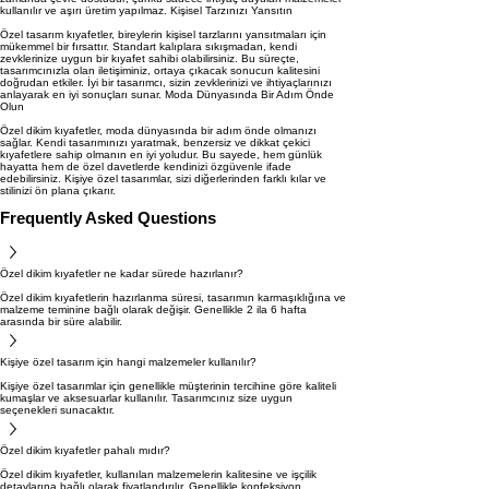
kullanılır ve aşırı üretim yapılmaz. Kişisel Tarzınızı Yansıtın
Özel tasarım kıyafetler, bireylerin kişisel tarzlarını yansıtmaları için
mükemmel bir fırsattır. Standart kalıplara sıkışmadan, kendi
zevklerinize uygun bir kıyafet sahibi olabilirsiniz. Bu süreçte,
tasarımcınızla olan iletişiminiz, ortaya çıkacak sonucun kalitesini
doğrudan etkiler. İyi bir tasarımcı, sizin zevklerinizi ve ihtiyaçlarınızı
anlayarak en iyi sonuçları sunar. Moda Dünyasında Bir Adım Önde
Olun
Özel dikim kıyafetler, moda dünyasında bir adım önde olmanızı
sağlar. Kendi tasarımınızı yaratmak, benzersiz ve dikkat çekici
kıyafetlere sahip olmanın en iyi yoludur. Bu sayede, hem günlük
hayatta hem de özel davetlerde kendinizi özgüvenle ifade
edebilirsiniz. Kişiye özel tasarımlar, sizi diğerlerinden farklı kılar ve
stilinizi ön plana çıkarır.
Frequently Asked Questions
Özel dikim kıyafetler ne kadar sürede hazırlanır?
Özel dikim kıyafetlerin hazırlanma süresi, tasarımın karmaşıklığına ve
malzeme teminine bağlı olarak değişir. Genellikle 2 ila 6 hafta
arasında bir süre alabilir.
Kişiye özel tasarım için hangi malzemeler kullanılır?
Kişiye özel tasarımlar için genellikle müşterinin tercihine göre kaliteli
kumaşlar ve aksesuarlar kullanılır. Tasarımcınız size uygun
seçenekleri sunacaktır.
Özel dikim kıyafetler pahalı mıdır?
Özel dikim kıyafetler, kullanılan malzemelerin kalitesine ve işçilik
detaylarına bağlı olarak fiyatlandırılır. Genellikle konfeksiyon