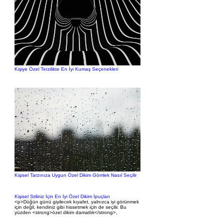
Kişiye Özel Terzilikte En İyi Kumaş Seçenekleri
Kişisel Tarzınıza Uygun Özel Dikim Gömlek Nasıl Seçilir
Kişisel Stiliniz İçin En İyi Özel Dikim İpuçları
<p>Düğün günü giyilecek kıyafet, yalnızca iyi görünmek
için değil, kendiniz gibi hissetmek için de seçilir. Bu
yüzden <strong>özel dikim damatlık</strong>,