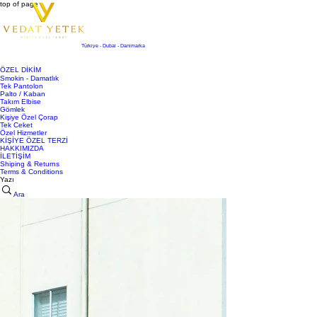
top of page
Türkiye - Dubai - Danimarka
ÖZEL DİKİM
Smokin - Damatlık
Tek Pantolon
Palto / Kaban
Takım Elbise
Gömlek
Kişiye Özel Çorap
Tek Ceket
Özel Hizmetler
KİŞİYE ÖZEL TERZİ
HAKKIMIZDA
İLETİŞİM
Shiping & Returns
Terms & Conditions
Yazı
Ara