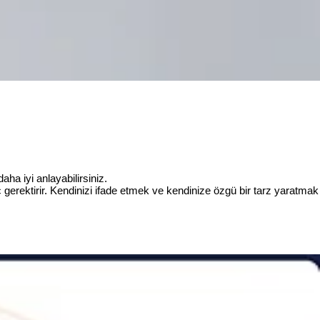
ha iyi anlayabilirsiniz.
ç gerektirir. Kendinizi ifade etmek ve kendinize özgü bir tarz yaratmak